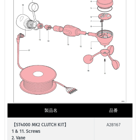
製品名
品番
【ST4000 MK2 CLUTCH KIT】
A28167
1 & 11. Screws
2. Vane