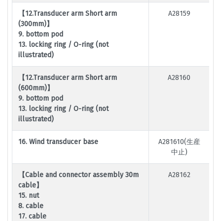
【12.Transducer arm Short arm
A28159
(300mm)】
9. bottom pod
13. locking ring / O-ring (not
illustrated)
【12.Transducer arm Short arm
A28160
(600mm)】
9. bottom pod
13. locking ring / O-ring (not
illustrated)
16. Wind transducer base
A281610(生産
中止)
【Cable and connector assembly 30m
A28162
cable】
15. nut
8. cable
17. cable