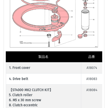
製品名
品番
1. Front cover
A18074
4. Drive belt
A18083
【ST4000 MK2 CLUTCH KIT】
A18084
5. Clutch roller
6. M5 x 30 mm screw
8. Clutch eccentric