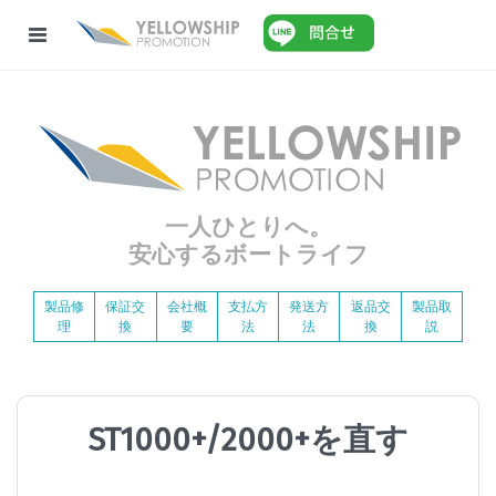
一人ひとりへ。
安心するボートライフ
製品修
保証交
会社概
支払方
発送方
返品交
製品取
理
換
要
法
法
換
説
ST1000+/2000+を直す