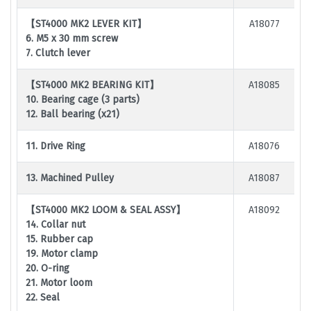
【ST4000 MK2 LEVER KIT】
A18077
6. M5 x 30 mm screw
7. Clutch lever
【ST4000 MK2 BEARING KIT】
A18085
10. Bearing cage (3 parts)
12. Ball bearing (x21)
11. Drive Ring
A18076
13. Machined Pulley
A18087
【ST4000 MK2 LOOM & SEAL ASSY】
A18092
14. Collar nut
15. Rubber cap
19. Motor clamp
20. O-ring
21. Motor loom
22. Seal