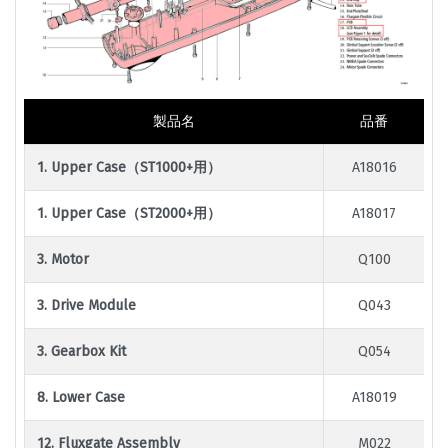
製品名
品番
1. Upper Case（ST1000+用）
A18016
1. Upper Case（ST2000+用）
A18017
3. Motor
Q100
3. Drive Module
Q043
3. Gearbox Kit
Q054
8. Lower Case
A18019
12. Fluxgate Assembly
M022