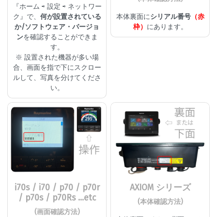
『ホーム ⇨ 設定 ⇨ ネットワー
ク』で、
何が設置されている
本体裏面に
シリアル番号
（赤
か/ソフトウェア・バージョ
枠）
にあります。
ン
を確認することができま
す。
※ 設置された機器が多い場
合、画面を指で下にスクロー
ルして、写真を分けてくださ
い。
i70s / i70 / p70 / p70r
AXIOM シリーズ
/ p70s / p70Rs ...etc
(本体確認方法)
(画面確認方法)