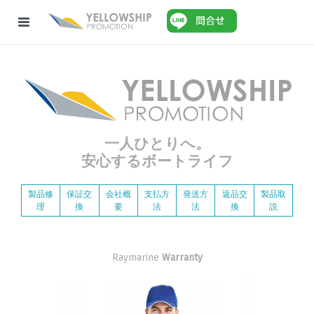
一人ひとりへ。
安心するボートライフ
製品修
保証交
会社概
支払方
発送方
返品交
製品取
理
換
要
法
法
換
説
Raymarine
Warranty