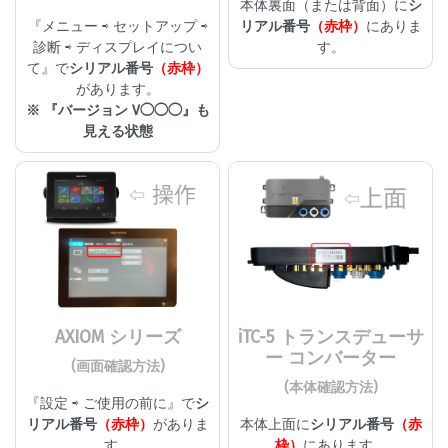
本体裏面（または背面）に
シ
『メニュー ⇨ セットアップ ⇨
リアル番号
（赤枠）
にありま
診断 ⇨ ディスプレイについ
す。
て』で
シリアル番号
（赤枠）
があります。
※ 『バージョン V◯◯◯』も
見える状態
AXIOM シリーズ
iTC-5 トランスデューサ
ー コンバーター
(画面確認方法)
(本体確認方法)
『設定 ⇨ ご使用の前に』で
シ
リアル番号
（赤枠）
がありま
本体上面に
シリアル番号
（赤
す。
枠）
にあります。