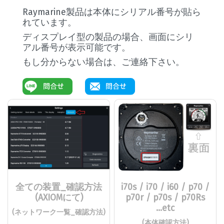
Raymarine製品は本体にシリアル番号が貼ら
れています。
ディスプレイ型の製品の場合、画面にシリ
アル番号が表示可能です。
もし分からない場合は、ご連絡下さい。
全ての装置_確認方法
i70s / i70 / i60 / p70 /
(AXIOMにて)
p70r / p70s / p70Rs
...etc
(ネットワーク一覧_確認方法)
(本体確認方法)