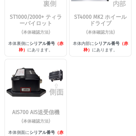
ST1000/2000+ ティラ
ST4000 MK2 ホイール
ーパイロット
ドライブ
(本体確認方法)
(本体確認方法)
本体裏側に
シリアル番号
（赤
本体内部に
シリアル番号
（赤
枠）
にあります。
枠）
にあります。
AIS700 AIS送受信機
(本体確認方法)
本体側面に
シリアル番号
（赤