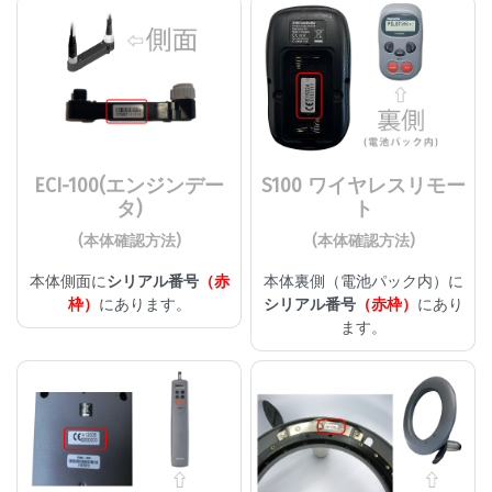
ECI-100(エンジンデー
S100 ワイヤレスリモー
タ)
ト
(本体確認方法)
(本体確認方法)
本体側面に
シリアル番号
（赤
本体裏側（電池パック内）に
枠）
にあります。
シリアル番号
（赤枠）
にあり
ます。