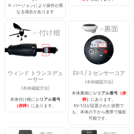
※ バージョンにより操作が異
なる場合があります
ウィンド トランスデュ
EV-1 / 2 センサーコア
ーサー
(本体確認方法)
(本体確認方法)
本体裏側に
シリアル番号
（赤
本体付け根に
シリアル番号
枠）
にあります。
（赤枠）
にあります。
EV-1/2が設置された状態で
も、本体の下から携帯で撮影
可能です。