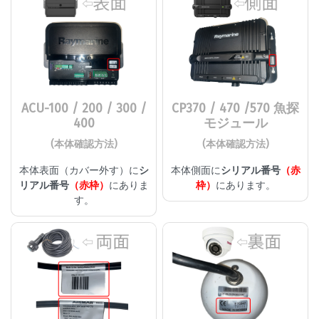
ACU-100 / 200 / 300 /
CP370 / 470 /570 魚探
400
モジュール
(本体確認方法)
(本体確認方法)
本体表面（カバー外す）に
シ
本体側面に
シリアル番号
（赤
リアル番号
（赤枠）
にありま
枠）
にあります。
す。